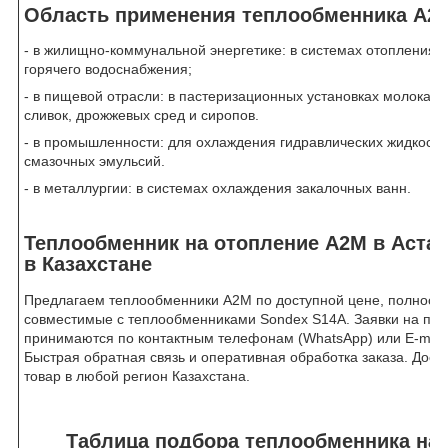
Область применения теплообменника А2
- в жилищно-коммунальной энергетике: в системах отопления и
горячего водоснабжения;
- в пищевой отрасли: в пастеризационных установках молока,
сливок, дрожжевых сред и сиропов.
- в промышленности: для охлаждения гидравлических жидкосте
смазочных эмульсий.
- в металлургии: в системах охлаждения закалочных ванн.
Теплообменник на отопление А2М в Астан
в Казахстане
Предлагаем теплообменники А2М по доступной цене, полност
совместимые с теплообменниками Sondex S14A. Заявки на пок
принимаются по контактным телефонам (WhatsApp) или Е-mail
Быстрая обратная связь и оперативная обработка заказа. Дост
товар в любой регион Казахстана.
Таблица подбора теплообменника на