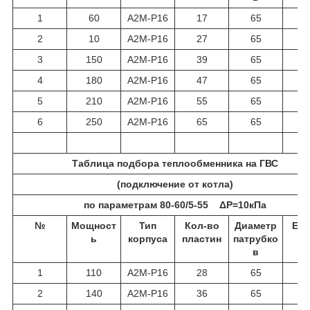
1
60
A2M-P16
17
65
2
10
A2M-P16
27
65
3
150
A2M-P16
39
65
4
180
A2M-P16
47
65
5
210
A2M-P16
55
65
6
250
A2M-P16
65
65
Таблица подбора теплообменника на ГВС
(подключение от котла)
по параметрам 80-60/5-55 ΔР=10кПа
№
Мощност
Тип
Кол-во
Диаметр
Ед.
ь
корпуса
пластин
патрубко
в
1
110
A2M-P16
28
65
2
140
A2M-P16
36
65