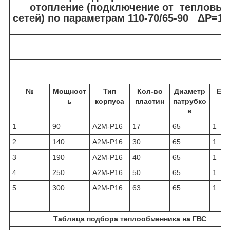
отопление (подключение от тепловых
сетей) по параметрам 110-70/65-90 ΔР=10
№
Мощност
Тип
Кол-во
Диаметр
Ед.
ь
корпуса
пластин
патрубко
в
1
90
A2M-P16
17
65
1
2
140
A2M-P16
30
65
1
3
190
A2M-P16
40
65
1
4
250
A2M-P16
50
65
1
5
300
A2M-P16
63
65
1
Таблица подбора теплообменника на ГВС