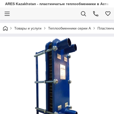
ARES Kazakhstan - пластинчатые теплообменники в Астане 
Товары и услуги
Теплообменники серии А
Пластинч