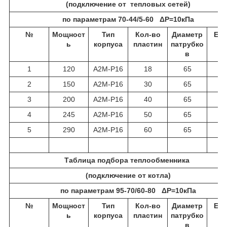
(подключение от тепловых сетей)
по параметрам 70-44/5-60 ΔР=10кПа
№
Мощност
Тип
Кол-во
Диаметр
Ед.
ь
корпуса
пластин
патрубко
в
1
120
A2M-P16
18
65
2
150
A2M-P16
30
65
3
200
A2M-P16
40
65
4
245
A2M-P16
50
65
5
290
A2M-P16
60
65
Таблица подбора теплообменника
(подключение от котла)
по параметрам 95-70/60-80 ΔР=10кПа
№
Мощност
Тип
Кол-во
Диаметр
Ед.
ь
корпуса
пластин
патрубко
в