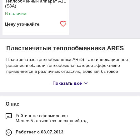
Теплообменный аппарат A1L
(S8A)
В наличии
Цену уточняйте
Пластинчатые теплообменники ARES
Пластинчатые теплообменники ARES - это инновационное
решение в области теплообмена, которое эффективно
применяется в различных отраслях, включая бытовое
отопление и подачу горячей воды. В этом обзоре мы
рассмотрим ключевые особенности и преимущества
Показать всё
пластинчатых теплообменников ARES, а также представим
модели A3S (S9A), A1L (S8A) и A2M (S14A), их особенности,
применение и характеристики.
О нас
Особенности пластинчатых
теплообменников ARES
Рейтинг не сформирован
Менее 5 отзывов за последний год
Пластинчатые теплообменники ARES представляют собой
Работает с 03.07.2013
компактные устройства, состоящие из нескольких
параллельно расположенных пластин, между которыми