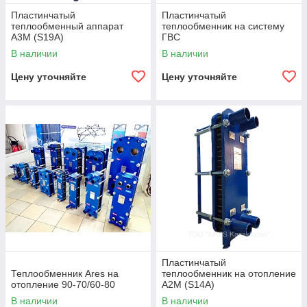
обратная связь с заказчиком. Удобная форма оплаты.
Пластинчатый
Пластинчатый
Доставка по согласованию с покупателем в любой регион
теплообменный аппарат
теплообменник на систему
Казахстана.
A3М (S19A)
ГВС
В наличии
В наличии
Цену уточняйте
Цену уточняйте
Пластинчатый
Теплообменник Ares на
теплообменник на отопление
отопление 90-70/60-80
А2М (S14A)
В наличии
В наличии