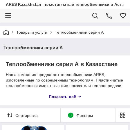
ARES Kazakhstan - пластинчатые теплообменники в Астане 
Товары и услуги
Теплообменники серии А
Теплообменники серии А
Теплообменники серии А в Казахстане
Наша компания предлагает теплообменники ARES,
изготовленные по современным технологиям. Пластинчатые
теплообменники имеют высокие показатели теплопередачи
по сравнению с агрегатами других систем. Благодаря
применению высококачественных материалов
Показать всё
теплообменные
аппараты
ARES обладают большой
надежностью и долговечностью. Опытные инженеры нашего
технического отдела подберут для вас необходимое
Сортировка
0
Фильтры
оборудование для решения конкретных задач.
Назначение пластинчатого