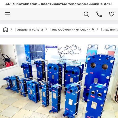
ARES Kazakhstan - пластинчатые теплообменники в Астане 
Товары и услуги
Теплообменники серии А
Пластинч