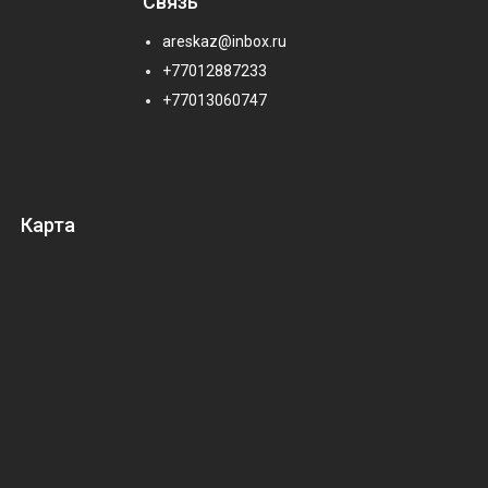
Связь
areskaz@inbox.ru
+77012887233
+77013060747
Карта