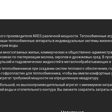
ого производителя ARES различной мощности. Теплообменные агр
наши теплообменные аппараты в индивидуальные системы жизнео
огрев воды.
 и многоэтажных жилых, коммерческих и общественно-администр
ановках по пастеризации молока, сиропов и дрожжевых сред. В п
ульсий и гидравлических жидкостей в металлообрабатывающих и 
теплообменников при создании систем теплового обеспечения, г
 гофропластин для теплообменника, чтобы вы имели комфортные 
агрегат требуемой мощности на определенную квадратуру.
большой, но высокопроизводительный агрегат с минимумом затрат
й воды и отопительного контура. Вы сможете сократить затраты 