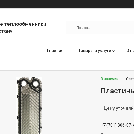
ые теплообменники
стану
Главная
Товары и услуги
О н
В наличии
Опто
Пластины
Цену уточняй
+7 (701) 306-07-