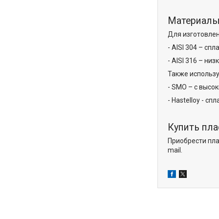
Материалы
Для изготовле
- AISI 304 – сп
- AISI 316 – н
Также использ
- SMO – с высо
- Hastelloy - с
Купить пла
Приобрести пла
mail.