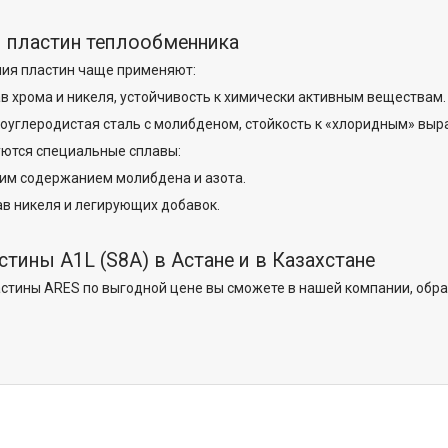
 пластин теплообменника
ния пластин чаще применяют:
лав хрома и никеля, устойчивость к химически активным веществам.
изкоуглеродистая сталь с молибденом, стойкость к «хлоридным» выр
уются специальные сплавы:
ким содержанием молибдена и азота.
плав никеля и легирующих добавок.
стины A1L (S8A) в Астане и в Казахстане
стины ARES по выгодной цене вы сможете в нашей компании, обра