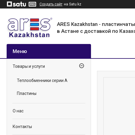
Создать сайт
на Satu.kz
ARES Kazakhstan - пластинчат
в Астане с доставкой по Казах
Товары и услуги
Теплообменники серии А
Пластины
О нас
Контакты